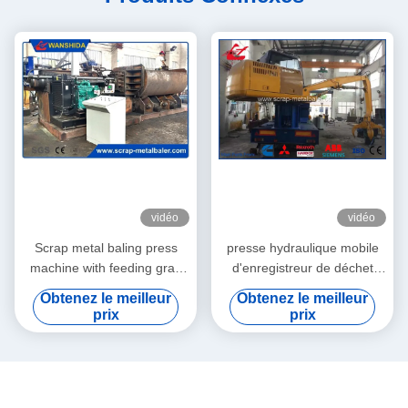
vidéo
vidéo
Scrap metal baling press
presse hydraulique mobile
machine with feeding grab
d'enregistreur de déchet
for waste aluminum profile
métallique 86kW avec à
Obtenez le meilleur
Obtenez le meilleur
light scrap metal
télécommande
prix
prix