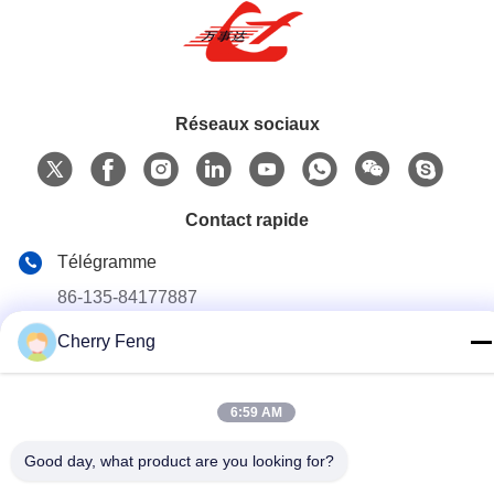
Réseaux sociaux
Contact rapide
Télégramme
86-135-84177887
Cherry Feng
E-mail
sales@balerofchina.com
Adresse
6:59 AM
Good day, what product are you looking for?