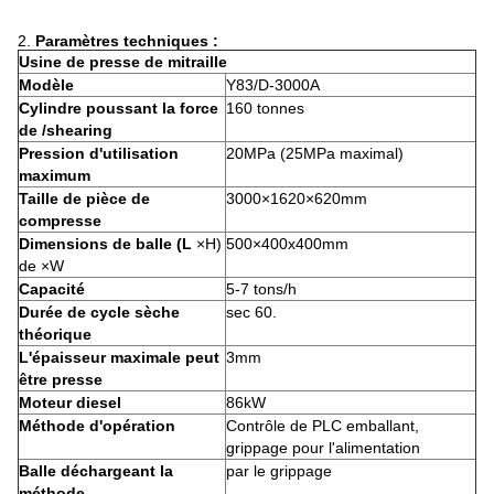
2.
Paramètres techniques :
Usine de presse de mitraille
Modèle
Y83/D-3000A
Cylindre poussant la force
160 tonnes
de /shearing
Pression d'utilisation
20MPa (25MPa maximal)
maximum
Taille de pièce de
3000×1620×620mm
compresse
Dimensions de balle (L
×H)
500×400x400mm
de ×W
Capacité
5-7 tons/h
Durée de cycle sèche
sec 60.
théorique
L'épaisseur maximale peut
3mm
être presse
Moteur diesel
86kW
Méthode d'opération
Contrôle de PLC emballant,
grippage pour l'alimentation
Balle déchargeant la
par le grippage
méthode