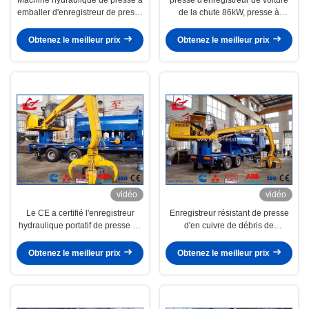
emballer d'enregistreur de presse
de la chute 86kW, presse à
de chute pour le contrat léger de
emballer mobile en métal de
mitraille dans des balles
presse avec Tailer et grippage
Obtenez le meilleur prix
Obtenez le meilleur prix
vidéo
vidéo
Le CE a certifié l'enregistreur
Enregistreur résistant de presse
hydraulique portatif de presse de
d'en cuivre de débris de
chute pour le métal de rebut de
réservoirs à gaz avec la
lumière de chute de voiture
commande diesel de Cummins
Obtenez le meilleur prix
Obtenez le meilleur prix