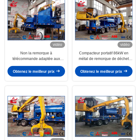
vidéo
vidéo
Non la remorque à
Compacteur portatif 86kW en
télécommande adaptée aux
métal de remorque de déchet
besoins du client en métal a
métallique d'enregistreur
monté l'enregistreur de presse de
hydraulique de presse
Obtenez le meilleur prix
Obtenez le meilleur prix
déchet métallique