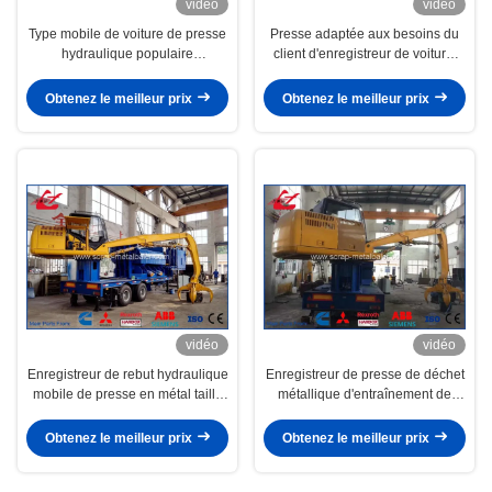
vidéo
vidéo
Type mobile de voiture de presse
Presse adaptée aux besoins du
hydraulique populaire
client d'enregistreur de voiture,
d'enregistreur équipé du
puissance de mise en liberté
grippage
sous caution de diesel de
Obtenez le meilleur prix
Obtenez le meilleur prix
machine de presse de mitraille en
acier de rebut
vidéo
vidéo
Enregistreur de rebut hydraulique
Enregistreur de presse de déchet
mobile de presse en métal taille
métallique d'entraînement de
de salle de presse de 5 mètres
moteur diesel avec la salle de
presse de grippage et de
Obtenez le meilleur prix
Obtenez le meilleur prix
remorque 3m