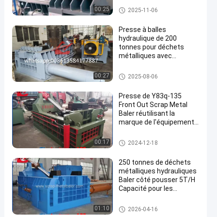
Presse de mitraille
00:25
2025-11-06
Presse à balles
hydraulique de 200
tonnes pour déchets
métalliques avec
contrôle PLC
Machine de emballage de déch
00:27
2025-08-06
et métallique
Presse de Y83q-135
Front Out Scrap Metal
Baler réutilisant la
marque de l'équipement
WANSHIDA
Presse de mitraille
00:17
2024-12-18
250 tonnes de déchets
métalliques hydrauliques
Baler côté pousser 5T/H
Capacité pour les
applications de recyclage
de ferraille et de l'acier
Presse de mitraille
01:10
2026-04-16