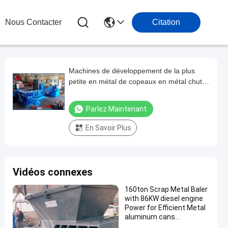
Nous Contacter
Citation
Machines de développement de la plus
petite en métal de copeaux en métal chute
hydraulique de presse avec l'appareil de
chauffage d'huile
Parlez Maintenant.
En Savoir Plus
Vidéos connexes
160ton Scrap Metal Baler
with 86KW diesel engine
Power for Efficient Metal
aluminum cans
Compacting