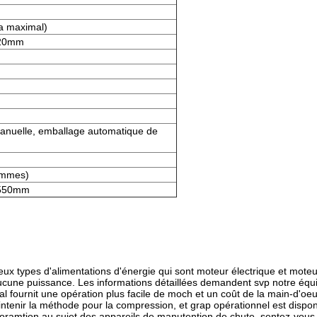
 maximal)
20mm
manuelle, emballage automatique de
ammes)
550mm
eux types d'alimentations d'énergie qui sont moteur électrique et mot
cune puissance. Les informations détaillées demandent svp notre équ
 fournit une opération plus facile de moch et un coût de la main-d'oeuv
enir la méthode pour la compression, et grap opérationnel est disponib
nforamtion au sujet des appareils de manutention de chute, sentez-vous 