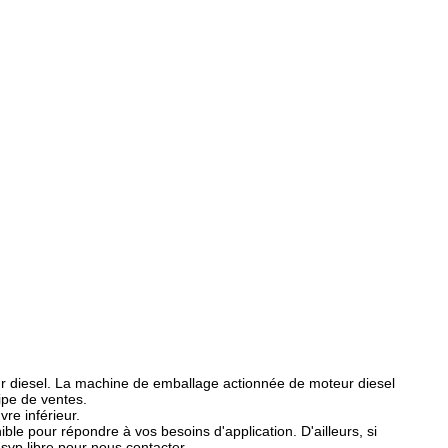
eur diesel. La machine de emballage actionnée de moteur diesel
ipe de ventes.
re inférieur.
le pour répondre à vos besoins d'application. D'ailleurs, si
svp libre pour nous contacter.