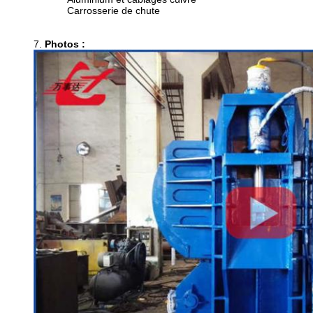
Carrosserie de chute
7.
Photos :