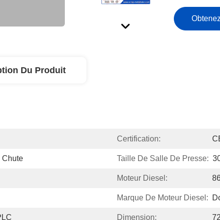
Obtenez
ption Du Produit
Certification:
C
e Chute
Taille De Salle De Presse:
3
Moteur Diesel:
8
Marque De Moteur Diesel:
D
 PLC
Dimension:
7