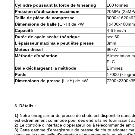
Cylindre poussant la force de /shearing
160 tonnes
Pression d'utilisation maximum
20MPa (25MPa
Taille de pièce de compresse
3000×1620×6
Dimensions de balle (L
×H) de ×W
| x400x400mm
Capacité
4-6 tons/h
Durée de cycle sèche théorique
sec 60.
L'épaisseur maximale peut être presse
3mm
Moteur diesel
86kW
Méthode d'opération
Alimentation 
PLC
Balle déchargeant la méthode
Éliminez
Poids
17000 (kilogr
Dimensions de presse (L
×H) de ×W
7200×2300×3
3.
Détails :
1)
Notre enregistreur de presse de chute est disponible dans d
est extrêmement commode pour des endroits ne fournissant au
2) Le contrôle d'interface d'opérateur ou à télécommande amical
3) Cette gamme d'enregistreur de presse de chute adopter maint
vous voulez une salle d'opération plus personnelle ou plus d'i