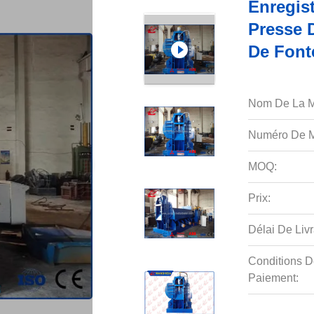
Enregis
Presse 
De Font
Nom De La M
Numéro De M
MOQ:
Prix:
Délai De Livr
Conditions D
Paiement: