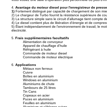
4.
Avantage du moteur diesel pour l'enregistreur de press
1)
Fortement distingué par capacité de chargement de son mieu
2) Le chargeur de Turbo fournit la résistance supérieure de co
3) La structure simple sans le circuit d'allumage tient compte 
4) Le diesel contient plus de libération d'énergie et de comp
5) Étant indépendamment de l'environnement de travail, le mote
électricité.
5.
Frais supplémentaires facultatifs
Alimentation de convoyeur
Appareil de chauffage d'huile
Réfrigérant à huile
Commande de moteur diesel
Commande de moteur électrique
6.
Applications
Métaux non ferreux
Cuivre
Boîtes en aluminium
Windows en aluminium
Aluminiums de chute
Tambours de 25 litres
Tin Cans
Copeaux en acier
Puces en aluminium
Feuilles en aluminium
Aluminium et câblages cuivre