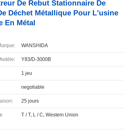
treur De Rebut Stationnaire De
De Déchet Métallique Pour L'usine
e En Métal
arque:
WANSHIDA
odèle:
Y83/D-3000B
1 jeu
negotiable
aison:
25 jours
e
T / T, L / C, Western Union