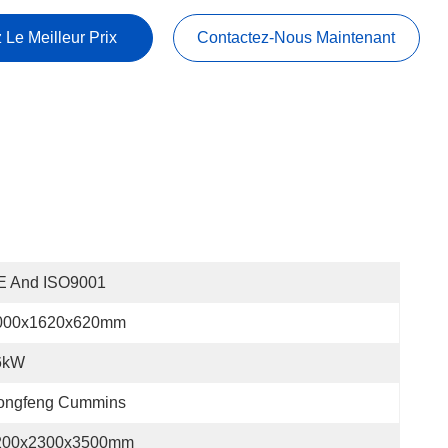
 Le Meilleur Prix
Contactez-Nous Maintenant
E And ISO9001
000x1620x620mm
6kW
ongfeng Cummins
200x2300x3500mm