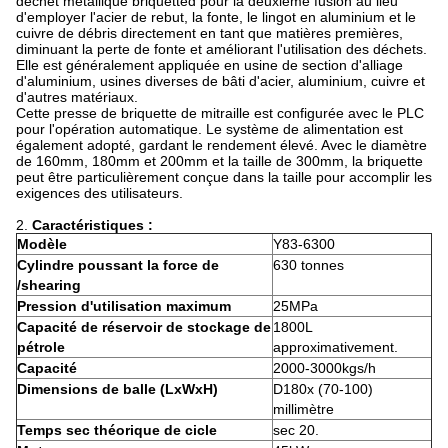
déchet métallique briquetted pour la deuxième fusion au lieu
d'employer l'acier de rebut, la fonte, le lingot en aluminium et le
cuivre de débris directement en tant que matières premières,
diminuant la perte de fonte et améliorant l'utilisation des déchets.
Elle est généralement appliquée en usine de section d'alliage
d'aluminium, usines diverses de bâti d'acier, aluminium, cuivre et
d'autres matériaux.
Cette presse de briquette de mitraille est configurée avec le PLC
pour l'opération automatique. Le système de alimentation est
également adopté, gardant le rendement élevé. Avec le diamètre
de 160mm, 180mm et 200mm et la taille de 300mm, la briquette
peut être particulièrement conçue dans la taille pour accomplir les
exigences des utilisateurs.
2.
Caractéristiques :
Modèle
Y83-6300
Cylindre poussant la force de
630 tonnes
/shearing
Pression d'utilisation maximum
25MPa
Capacité de réservoir de stockage de
1800L
pétrole
approximativement.
Capacité
2000-3000kgs/h
Dimensions de balle (LxWxH)
D180x (70-100)
millimètre
Temps sec théorique de cicle
sec 20.