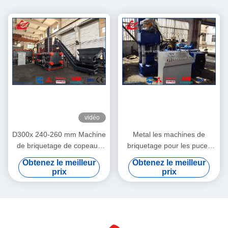
vidéo
D300x 240-260 mm Machine
Metal les machines de
de briquetage de copeaux
briquetage pour les puces
de métal Compacte et
en aluminium de sciure/en
Obtenez le meilleur
Obtenez le meilleur
puissante solution pour un
métal de presse/sciure d'en
prix
prix
recyclage écologique
cuivre