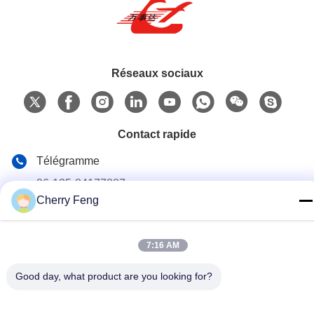
Réseaux sociaux
Contact rapide
Télégramme
86-135-84177887
Cherry Feng
E-mail
sales@balerofchina.com
7:16 AM
Adresse
Good day, what product are you looking for?
Politique de confidentialité
|
Plan du site