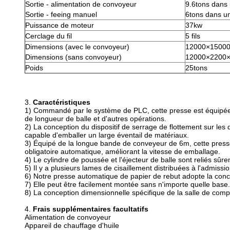
Sortie - alimentation de convoyeur
9.6tons dans
Sortie - feeing manuel
6tons dans u
Puissance de moteur
37kw
Cerclage du fil
5 fils
Dimensions (avec le convoyeur)
12000×1500
Dimensions (sans convoyeur)
12000×2200
Poids
25tons
3.
Caractéristiques
1)
Commandé par le système de PLC, cette presse est équipée de
de longueur de balle et d'autres opérations.
2)
La conception du dispositif de serrage de flottement sur les 
capable d'emballer un large éventail de matériaux.
3)
Équipé de la longue bande de conveyeur de 6m, cette presse 
obligatoire automatique, améliorant la vitesse de emballage.
4)
Le cylindre de poussée et l'éjecteur de balle sont reliés sûre
5)
Il y a plusieurs lames de cisaillement distribuées à l'admissi
6)
Notre presse automatique de papier de rebut adopte la concep
7)
Elle peut être facilement montée sans n'importe quelle base.
8)
La conception dimensionnelle spécifique de la salle de compr
4.
Frais supplémentaires facultatifs
Alimentation de convoyeur
Appareil de chauffage d'huile