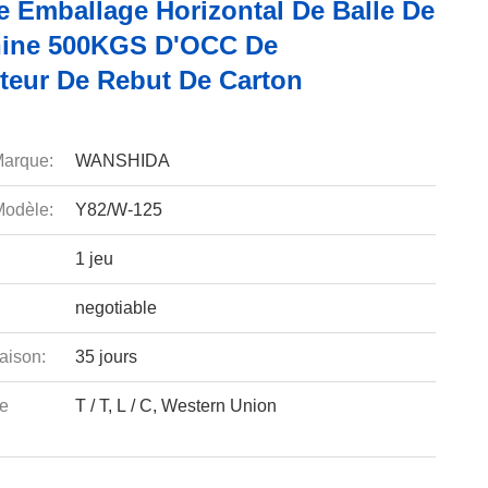
e Emballage Horizontal De Balle De
ine 500KGS D'OCC De
eur De Rebut De Carton
arque:
WANSHIDA
odèle:
Y82/W-125
1 jeu
negotiable
aison:
35 jours
e
T / T, L / C, Western Union