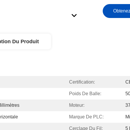
Obtenez
ption Du Produit
Certification:
C
Poids De Balle:
5
llimètres
Moteur:
3
izontale
Marque De PLC:
Mi
Cerclage Du Fil:
5 