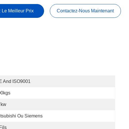
 Le Meilleur Prix
Contactez-Nous Maintenant
E And ISO9001
00kgs
7kw
tsubishi Ou Siemens
Fils