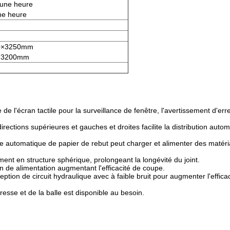
 une heure
ne heure
0×3250mm
×3200mm
 l'écran tactile pour la surveillance de fenêtre, l'avertissement d'er
directions supérieures et gauches et droites facilite la distribution aut
automatique de papier de rebut peut charger et alimenter des matériau
ment en structure sphérique, prolongeant la longévité du joint.
on de alimentation augmentant l'efficacité de coupe.
tion de circuit hydraulique avec à faible bruit pour augmenter l'effica
esse et de la balle est disponible au besoin.