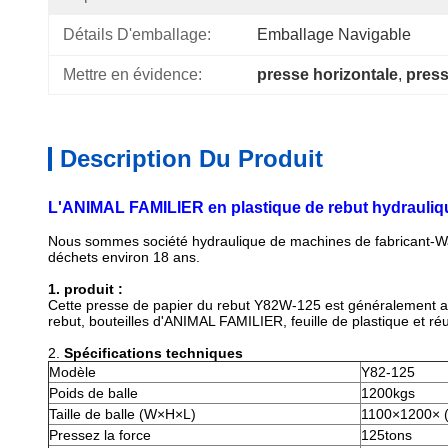
Détails D'emballage:
Emballage Navigable
Mettre en évidence:
presse horizontale
, 
press
Description Du Produit
L'ANIMAL FAMILIER en plastique de rebut hydrauliqu
Nous sommes société hydraulique de machines de fabricant-Wan
déchets environ 18 ans.
1. produit :
Cette presse de papier du rebut Y82W-125 est généralement appl
rebut, bouteilles d'ANIMAL FAMILIER, feuille de plastique et réutil
2.
Spécifications techniques
Modèle
Y82-125
Poids de balle
1200kgs
Taille de balle (W×H×L)
1100×1200× (
Pressez la force
125tons