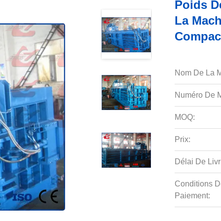
Poids D
La Mach
Compact
Nom De La M
Numéro De M
MOQ:
Prix:
Délai De Livr
Conditions D
Paiement: